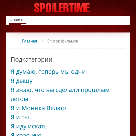
Главная
Новинки
Список фильмов
Сериалы
Главная
/
Список фильмов
Контакты
Подкатегории
Я думаю, теперь мы одни
Я дышу
Я знаю, что вы сделали прошлым
летом
Я и Моника Велюр
Я и ты
Я иду искать
Я краснею