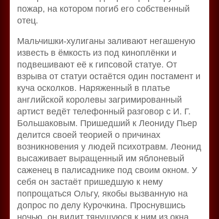
пожар, на котором погиб его собственный
отец.
Мальчишки-хулиганы заливают негашеную
известь в ёмкость из под киноплёнки и
подвешивают её к гипсовой статуе. От
взрыва от статуи остаётся один постамент и
куча осколков. Наряженный в платье
английской королевы загримированный
артист ведёт телефонный разговор с И. Г.
Большаковым. Пришедший к Леониду Пьер
делится своей теорией о причинах
возникновения у людей психотравм. Леонид
высаживает выращенный им яблоневый
саженец в палисаднике под своим окном. У
себя он застаёт пришедшую к нему
попрощаться Ольгу, якобы вызванную на
допрос по делу Курочкина. Проснувшись
ночью, он видит тянущуюся к ним из окна