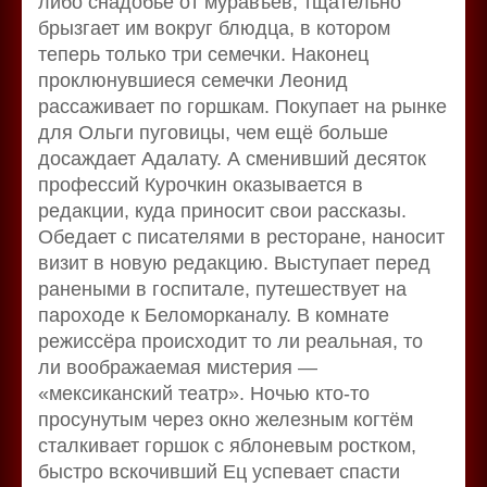
либо снадобье от муравъёв, тщательно
брызгает им вокруг блюдца, в котором
теперь только три семечки. Наконец
проклюнувшиеся семечки Леонид
рассаживает по горшкам. Покупает на рынке
для Ольги пуговицы, чем ещё больше
досаждает Адалату. А сменивший десяток
профессий Курочкин оказывается в
редакции, куда приносит свои рассказы.
Обедает с писателями в ресторане, наносит
визит в новую редакцию. Выступает перед
ранеными в госпитале, путешествует на
пароходе к Беломорканалу. В комнате
режиссёра происходит то ли реальная, то
ли воображаемая мистерия —
«мексиканский театр». Ночью кто-то
просунутым через окно железным когтём
сталкивает горшок с яблоневым ростком,
быстро вскочивший Ец успевает спасти