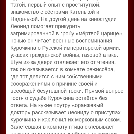
Татой, первый опыт с проституткой,
знакомство с сёстрами Катенькой и
Наденькой. На другой день на киностудии
Леонид помогает прикурить
загримированной в гробу «мёртвой царице»,
ночью он читает военные воспоминания
Курочкина о Русской императорской армии,
ужасах гражданской войны, газовой атаке.
Шум из-за двери отвлекает его от чтения,
так он оказывается в комнате режиссёра,
где тот делится с ним собственными
соображениями о причине своей и
всеобщей безутешной тоски. Прямой вопрос
гостя о судьбе Курочкина остаётся без
ответа. На кухне поутру «оранжевый
доктор» рассказывает Леониду о приступах
Курочкина и как лечил их морковным соком.
Залетевшая в комнату птица склёвывает
несколько драгоценных яблочных семечек.