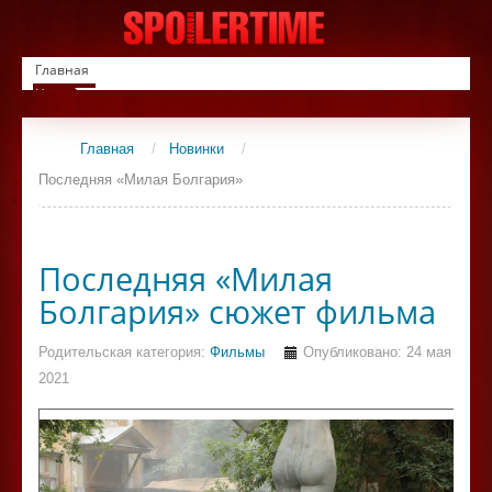
Главная
Новинки
Список фильмов
Сериалы
Главная
/
Новинки
/
Контакты
Последняя «Милая Болгария»
Последняя «Милая
Болгария» сюжет фильма
Родительская категория:
Фильмы
Опубликовано: 24 мая
2021