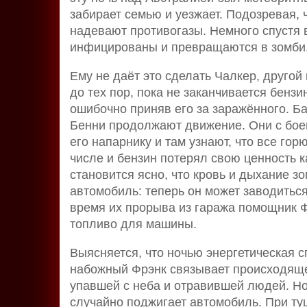
забирает семью и уезжает. Подозревая, 
надевают противогазы. Немного спустя 
инфицированы и превращаются в зомби. 
Ему не даёт это сделать Чалкер, друго
до тех пор, пока не заканчивается бенз
ошибочно приняв его за заражённого. Б
Бенни продолжают движение. Они с бое
его напарнику и там узнают, что все гор
числе и бензин потерял свою ценность к
становится ясно, что кровь и дыхание 
автомобиль: теперь он может заводиться
время их прорыва из гаража помощник Ф
топливо для машины.
Выясняется, что ночью энергетическая с
набожный Фрэнк связывает происходяще
упавшей с неба и отравившей людей. Н
случайно поджигает автомобиль. При ту