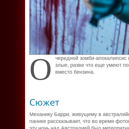
О
чередной зомби-апокалипсис 
злые, разве что еще умеют по
вместо бензина.
Сюжет
Механику Барри, живущему в австралийск
панике рассказывает, что во время фот
эту ночь над Австралией был метеоритн