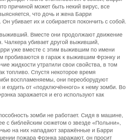
что причиной может быть некий вирус, все
выясняется, что дочь и жена Барри
Он убивает их и собирается покончить с собой.
й выживший. Вместе они продолжают движение
ин. Чалкера убивает другой выживший,
арри уже вместе с этим выжившим по имени
м пробиваются в гараж к выжившим Фрэнку и
ючие жидкости утратили свои свойства, в том
ак топливо. Спустя некоторое время
зомби воспламеняемы, они переоборудуют
 и ездить от «подключённого» к нему зомби. Во
рэнка заражается и его используют как
пособность зомби не работает. Сидя в машине,
е с библейским сюжетом о звезде «Полыни»,
очью на них нападают заражённые и Барри
шении пожара Фрэнка заражают, он просит