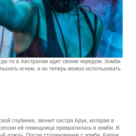
где-то в Австралии идет своим чередом. Зомби
лыхать огнем, и их теперь можно использовать
ой глубинке, звонит сестра Брук, которая в
осессии её помощница превратилась в зомби. В
ый дождь. После столкновения с зомби, Барри