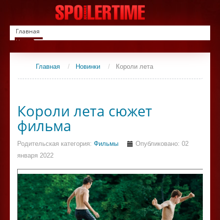
Главная
Новинки
Список фильмов
Сериалы
Главная
/
Новинки
/
Короли лета
Контакты
Короли лета сюжет
фильма
Родительская категория:
Фильмы
Опубликовано: 02
января 2022