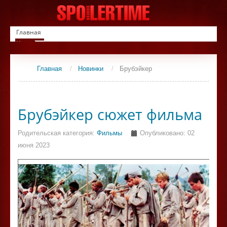
Главная
Новинки
Список фильмов
Сериалы
Главная
/
Новинки
/
Брубэйкер
Контакты
Брубэйкер сюжет фильма
Родительская категория:
Фильмы
Опубликовано: 02
июня 2023