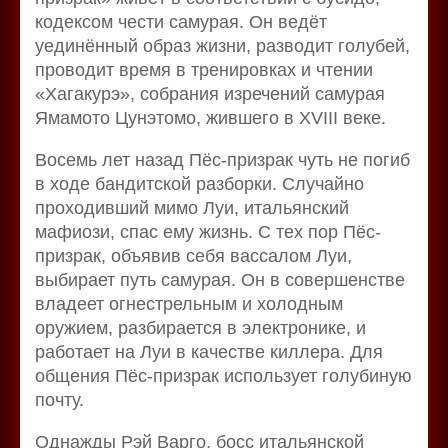
кодексом чести самурая. Он ведёт
уединённый образ жизни, разводит голубей,
проводит время в тренировках и чтении
«Хагакурэ», собрания изречений самурая
Ямамото Цунэтомо, жившего в XVIII веке.
Восемь лет назад Пёс-призрак чуть не погиб
в ходе бандитской разборки. Случайно
проходивший мимо Луи, итальянский
мафиози, спас ему жизнь. С тех пор Пёс-
призрак, объявив себя вассалом Луи,
выбирает путь самурая. Он в совершенстве
владеет огнестрельным и холодным
оружием, разбирается в электронике, и
работает на Луи в качестве киллера. Для
общения Пёс-призрак использует голубиную
почту.
Однажды Рэй Варго, босс итальянской