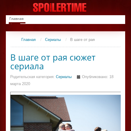
Главная
Новинки
Список фильмов
Сериалы
Главная
/
Сериалы
/
В шаге от рая
Контакты
В шаге от рая сюжет
сериала
Родительская категория:
Сериалы
Опубликовано: 18
марта 2020