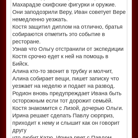
Махарадзе скифские фигурки и оружие.
Они заподозрили Веру, Иван советует Вере
немедленно уезжать.
Костя защитил диплом на отлично, братья
собираются отметить это событие в
ресторане.
Узнав что Ольгу отстранили от экспедиции
Костя срочно едет к ней на помощь в
Бийск.
Алина кто-то звонит в трубку и молчит,
Алина собирает вещи, пишет записку что
уезжает на неделю и подает на развод.
Родион вновь предупреждает Ивана быть
осторожным если тот дорожит семьёй.
Костя знакомится с Лизой, дочерью Ольги.
Ирина решает сделать Павлу сюрприз,
приходит к нему и слышит как он говорит
другу
что любит Катю. Ирина рвет с Павлом.