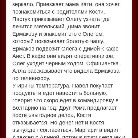
зеркало. Приезжает мама Кати, она хочет
познакомиться с родителями Кости.
Пастух приказывает Олегу узнать где
лечится Метельский. Дима звонит
Ермакову и знакомит его с Олегом,
который показывает Золотую чашу.
Ермаков подвозит Олега с Димой к кафе
Аист. В кафе они видят оперативников,
Олег уходит черным ходом. Официантка
Алла рассказывает что видела Ермакова
по телевизору.
У Ирины температура, Павел покупает
продукты и едет навестить больную,
говорит что скоро едет в командировку в
Болгарию на год. Друг Рома предлагает
Косте «выгодное дело», Костя
отказывается. Но денег нет и Костя
вынужден согласиться. Маргарита видит
Алексея с Алиной, потом в кругу девушек и