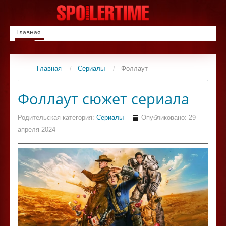
Главная
Новинки
Список фильмов
Сериалы
Главная
/
Сериалы
/
Фоллаут
Контакты
Фоллаут сюжет сериала
Родительская категория:
Сериалы
Опубликовано: 29
апреля 2024