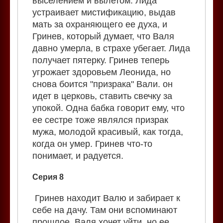
выселением и вылетом. Лида
устраивает мистификацию, выдав
мать за охраняющего ее духа, и
Гринев, который думает, что Валя
давно умерла, в страхе убегает. Лида
получает пятерку. Гринев теперь
угрожает здоровьем Леонида, но
снова боится "призрака" Вали. он
идет в церковь, ставить свечку за
упокой. Одна бабка говорит ему, что
ее сестре тоже являлся призрак
мужа, молодой красивый, как тогда,
когда он умер. Гринев что-то
понимает, и радуется.
Серия 8
Гринев находит Валю и забирает к
себе на дачу. Там они вспоминают
прошлое. Валя хочет уйти, но ее