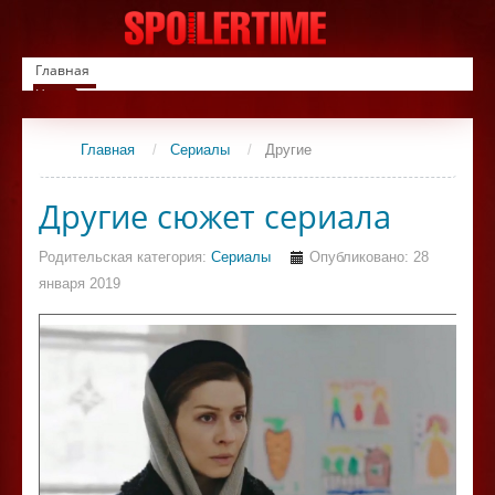
Главная
Новинки
Список фильмов
Сериалы
Главная
/
Сериалы
/
Другие
Контакты
Другие сюжет сериала
Родительская категория:
Сериалы
Опубликовано: 28
января 2019