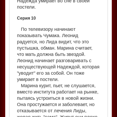
Надежда умирает во сне в своей
постели.
Серия 10
По телевизору начинают
показывать Чумака. Леонид
радуется, но Лида видит, что это
пустышка, обман. Марина считает,
что мать должна быть звездой.
Леонид начинает разговаривать с
несуществующей Надеждой, которая
"уводит" его за собой. Он тоже
умирает в постели.
Марина курит, пьет, не слушается,
вместо института работает на рынке,
пытаясь устроиться в новой жизни.
Она простужается и заболевает, но
отказывается от лечения Лиды,
желая жить "сама". Живут они плохо,